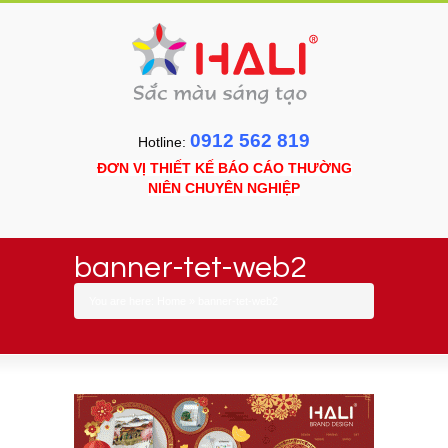
0912 562 819
Hotline:
ĐƠN VỊ THIẾT KẾ BÁO CÁO THƯỜNG
NIÊN CHUYÊN NGHIỆP
banner-tet-web2
You are here:
Home
»
banner-tet-web2