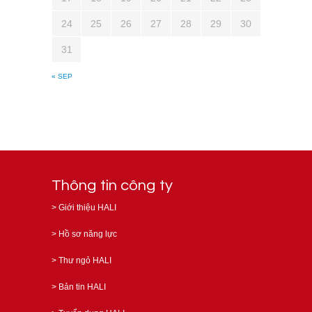
24
25
26
27
28
29
30
31
« SEP
Thông tin công ty
>
Giới thiệu HALI
>
Hồ sơ năng lực
>
Thư ngỏ HALI
>
Bản tin HALI