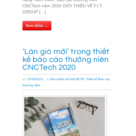
CNCTech năm 2020 GIỚI THIỆU VỀ F.I.T
GROUP […]
Xem thêm →
‘Làn gió mới’ trong thiết
kế báo cáo thường niên
CNCTech 2020
on
15/09/2021
in
Sản phẩm nổi bật BCTN
,
Thiết kế Báo cáo
thường niên