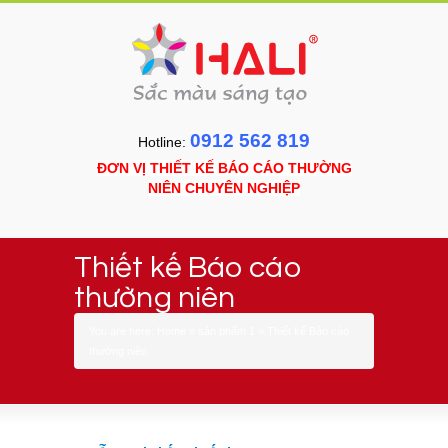
0912 562 819
Hotline:
ĐƠN VỊ THIẾT KẾ BÁO CÁO THƯỜNG
NIÊN CHUYÊN NGHIỆP
Thiết kế Báo cáo
thường niên
You are here:
Home
»
sản phẩm 1
»
Thiết kế Báo cáo
thường niên