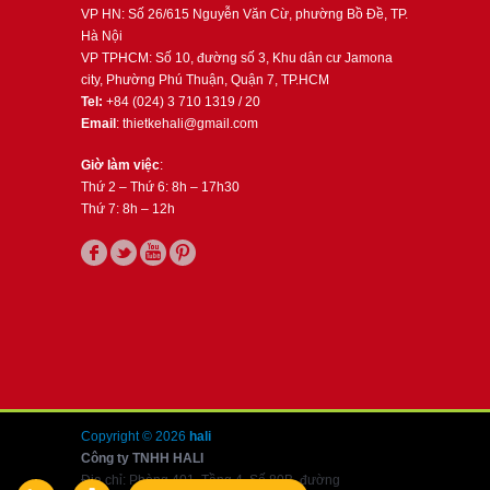
VP HN: Số 26/615 Nguyễn Văn Cừ, phường Bồ Đề, TP.
Hà Nội
VP TPHCM: Số 10, đường số 3, Khu dân cư Jamona
city, Phường Phú Thuận, Quận 7, TP.HCM
Tel:
+84 (024) 3 710 1319 / 20
Email
: thietkehali@gmail.com
Giờ làm việc
:
Thứ 2 – Thứ 6: 8h – 17h30
Thứ 7: 8h – 12h
Copyright © 2026
hali
Công ty TNHH HALI
Địa chỉ: Phòng 401, Tầng 4, Số 80B, đường