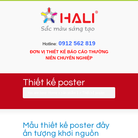
0912 562 819
Hotline:
ĐƠN VỊ THIẾT KẾ BÁO CÁO THƯỜNG
NIÊN CHUYÊN NGHIỆP
Thiết kế poster
You are here:
Home
»
sản phẩm 1
»
Thiết kế poster
Mẫu thiết kế poster đầy
ấn tượng khơi nguồn