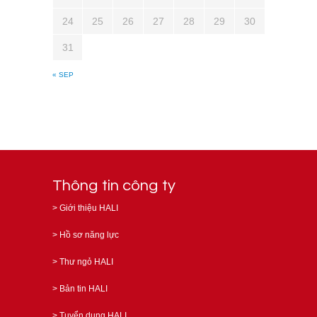
24
25
26
27
28
29
30
31
« SEP
Thông tin công ty
>
Giới thiệu HALI
>
Hồ sơ năng lực
>
Thư ngỏ HALI
>
Bản tin HALI
>
Tuyển dụng HALI