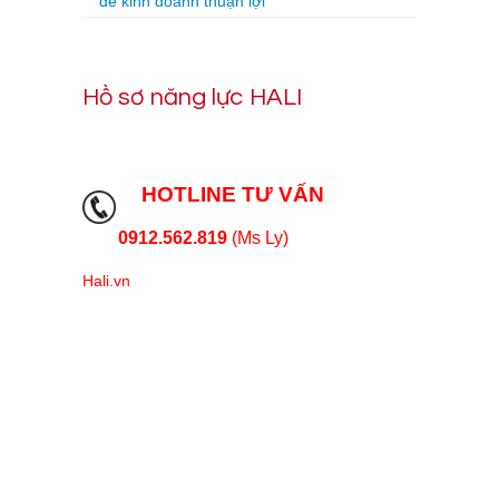
để kinh doanh thuận lợi
Hồ sơ năng lực HALI
HOTLINE TƯ VẤN
0912.562.819
(Ms Ly)
Hali.vn