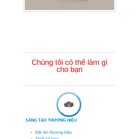
Chúng tôi có thể
làm gì
cho bạn
SÁNG T
Ạ
O TH
ƯƠ
NG HI
Ệ
U
Đặt tên thương hiệu
Thiết kế logo