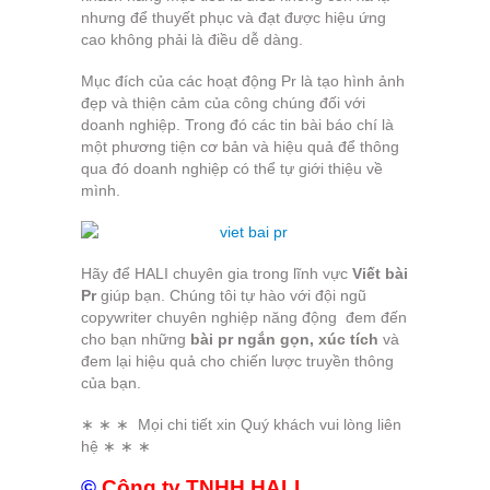
nhưng để thuyết phục và đạt được hiệu ứng
cao không phải là điều dễ dàng.
Mục đích của các hoạt động Pr là tạo hình ảnh
đẹp và thiện cảm của công chúng đối với
doanh nghiệp. Trong đó các tin bài báo chí là
một phương tiện cơ bản và hiệu quả để thông
qua đó doanh nghiệp có thể tự giới thiệu về
mình.
Hãy để HALI chuyên gia trong lĩnh vực
Viết bài
Pr
giúp bạn. Chúng tôi tự hào với đội ngũ
copywriter chuyên nghiệp năng động đem đến
cho bạn những
bài pr ngắn gọn, xúc tích
và
đem lại hiệu quả cho chiến lược truyền thông
của bạn.
∗ ∗ ∗ Mọi chi tiết xin Quý khách vui lòng liên
hệ ∗ ∗ ∗
©
Công ty TNHH HALI