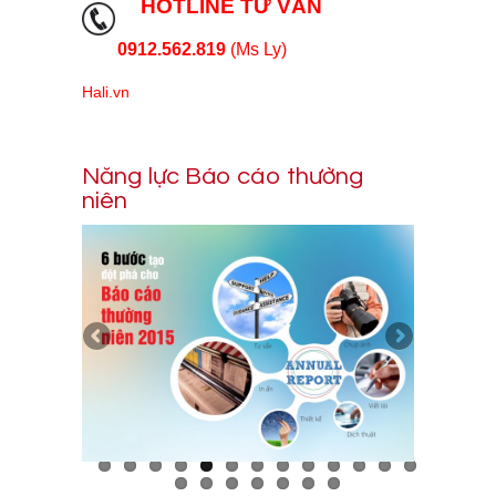
HOTLINE TƯ VẤN
0912.562.819
(Ms Ly)
Hali.vn
Năng lực Báo cáo thường
niên
Phần mềm thiết kế báo cáo thường niên 05