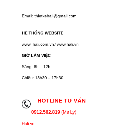
Email: thietkehali@gmail.com
HỆ THỐNG WEBSITE
www. hali.com.vn ⁄ www.hali.vn
GIỜ LÀM VIỆC
Sáng: 8h – 12h
Chiều: 13h30 – 17h30
HOTLINE TƯ VẤN
0912.562.819
(Ms Ly)
Hali.vn