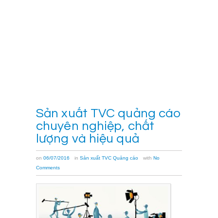
lập
của
các
[…]
Xem
thêm
→
Sản xuất TVC quảng cáo
chuyên nghiệp, chất
lượng và hiệu quả
on
06/07/2016
in
Sản xuất TVC Quảng cáo
with
No
Comments
Sản
xuất
TVC
quảng