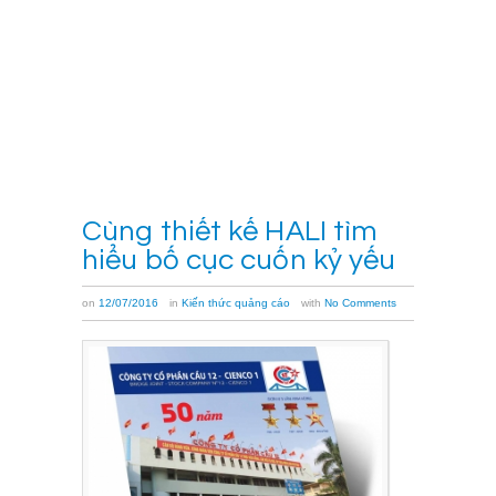
poster
online
[…]
Xem
thêm
→
Cùng thiết kế HALI tìm
hiểu bố cục cuốn kỷ yếu
on
12/07/2016
in
Kiến thức quảng cáo
with
No Comments
Kỷ
yếu
là
tập
tài
tài
liệu