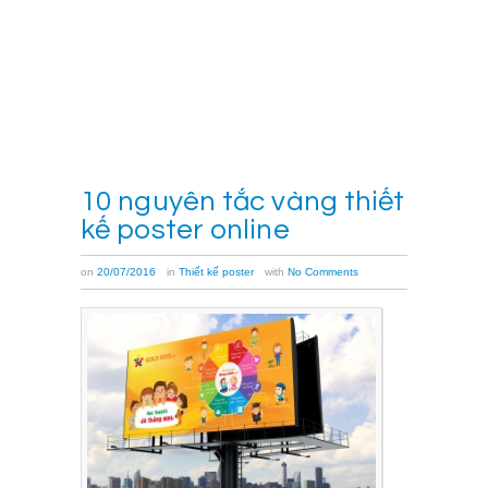
cách
[…]
Xem
thêm
→
10 nguyên tắc vàng thiết
kế poster online
on
20/07/2016
in
Thiết kế poster
with
No Comments
Bằng
kinh
nghiệm
hoạt
động
lâu
năm
trong