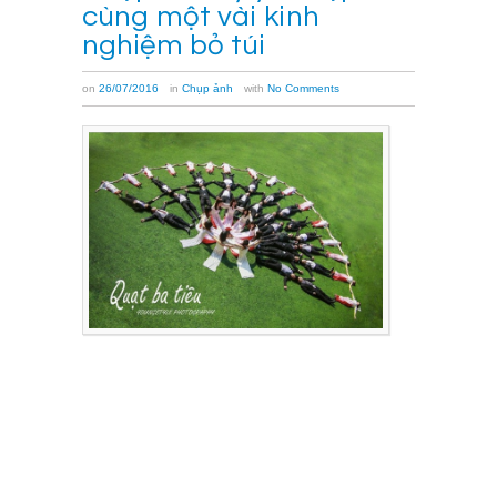
cùng một vài kinh
nghiệm bỏ túi
on
26/07/2016
in
Chụp ảnh
with
No Comments
Chụp
ảnh
kỷ
yếu
đẹp
đã
trở
thành
trào
lưu
và
là
hoạt
động
không
thể
thiếu