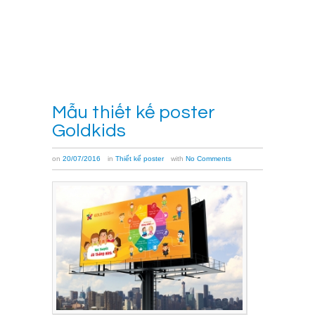
Xem
thêm
→
Mẫu thiết kế poster
Goldkids
on
20/07/2016
in
Thiết kế poster
with
No Comments
Những
mẫu
thiết
kế
Poster
đẹp
đã
và
đang
giúp