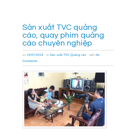
→
Sản xuất TVC quảng
cáo, quay phim quảng
cáo chuyên nghiệp
on
22/07/2016
in
Sản xuất TVC Quảng cáo
with
No
Comments
Sản
xuất
TVC
quảng
cáo
chất
lượng
cần
phải
có
đội