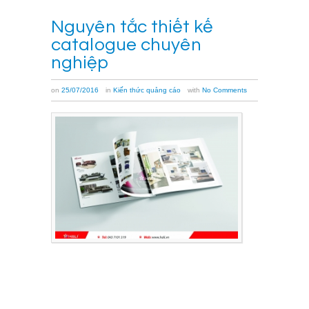
Nguyên tắc thiết kế
catalogue chuyên
nghiệp
on
25/07/2016
in
Kiến thức quảng cáo
with
No Comments
Những
nguyên
tắc
thiết
kế
catalogue
chuyên
nghiệp
dưới
đây
sẽ
khiến
khách
hàng