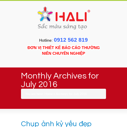
0912 562 819
Hotline:
ĐƠN VỊ THIẾT KẾ BÁO CÁO THƯỜNG
NIÊN CHUYÊN NGHIỆP
Monthly Archives for
July 2016
You are here:
Home
»
Archives for July 2016
Chụp ảnh kỷ yếu đẹp