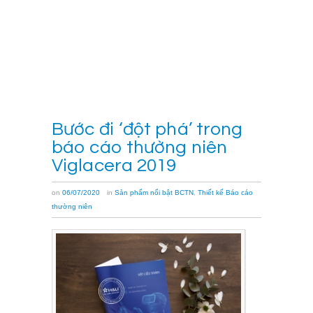
nước
[…]
Xem
thêm
→
Bước đi ‘đột phá’ trong
báo cáo thường niên
Viglacera 2019
on
06/07/2020
in
Sản phẩm nổi bật BCTN
,
Thiết kế Báo cáo
thường niên
Trong
dự
án
này,
Hali
thực