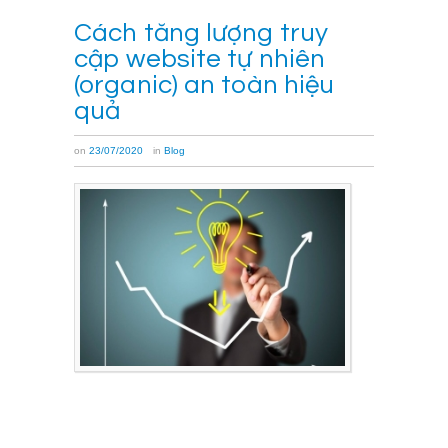
Cách tăng lượng truy
cập website tự nhiên
(organic) an toàn hiệu
quả
on
23/07/2020
in
Blog
Với
chi
phí
thấp,
bạn
hoàn
toàn
có
thể
tăng
lượng
truy
cập