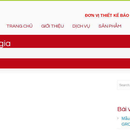
ĐƠN VỊ THIẾT KẾ BÁ
TRANG CHỦ
GIỚI THIỆU
DỊCH VỤ
SẢN PHẨM
gia
Bài 
Mẫu 
GRO