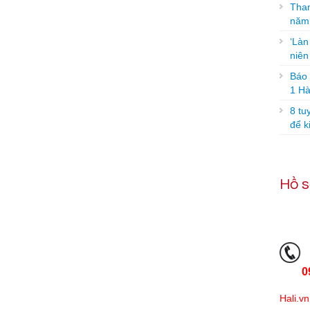
Tham
năm
‘Làn
niê
Báo g
1 Hà
8 tu
để k
Hồ s
0
Hali.vn