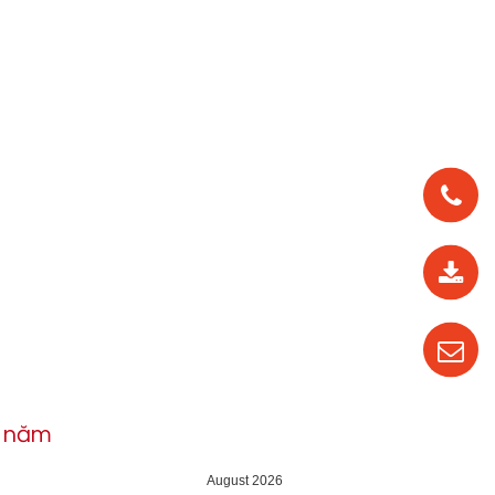
0912
562
819
0987
535
016
h năm
04
August 2026