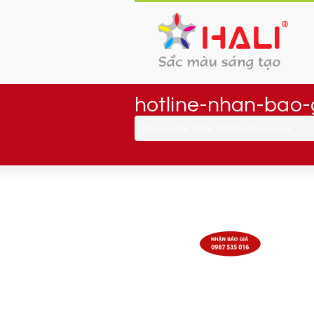
hotline-nhan-bao-
You are here:
Home
»
hotline-nhan-bao-gia