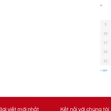
M
3
10
17
24
31
« SEP
Bài viết mới nhất
Kết nối với chúng tôi