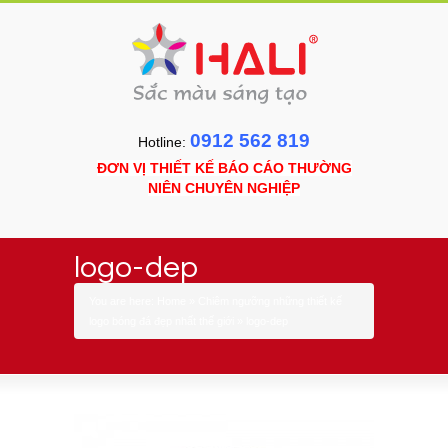
0912 562 819
Hotline:
ĐƠN VỊ THIẾT KẾ BÁO CÁO THƯỜNG
NIÊN CHUYÊN NGHIỆP
logo-dep
You are here:
Home
»
Chiêm ngưỡng những thiết kế
logo bóng đá đẹp nhất thế giới
»
logo-dep