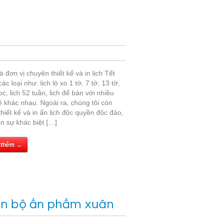
à đơn vị chuyên thiết kế và in lịch Tết
ác loại như: lịch lò xo 1 tờ, 7 tờ, 13 tờ,
loc, lịch 52 tuần, lịch để bàn với nhiều
 khác nhau. Ngoài ra, chúng tôi còn
hiết kế và in ấn lịch độc quyền độc đáo,
n sự khác biệt […]
 thêm →
rọn bộ ấn phẩm xuân