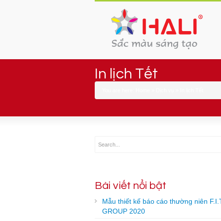
In lịch Tết
You are here:
Home
»
Dịch vụ
»
In lịch Tết
Bài viết nổi bật
Mẫu thiết kế báo cáo thường niên F.I.
GROUP 2020