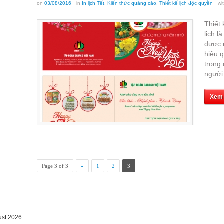
on
03/08/2016
in
In lịch Tết
,
Kiến thức quảng cáo
,
Thiết kế lịch độc quyền
wi
Thiết
lịch l
được 
hiệu 
trong 
người 
Xem
Page 3 of 3
«
1
2
3
ust 2026