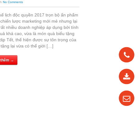
th
No Comments
 kế lịch độc quyền 2017 trọn bộ ấn phẩm
à chiến lược marketing mới mẻ nhưng lại
rất nhiều doanh nghiệp áp dụng bởi tính
quả khá cao, vừa là món quà biếu tặng
dịp Tết, thể hiện được sự tôn trọng của
tặng lại vừa có thể giới […]
 thêm →
0912
562
819
0987
535
016
04