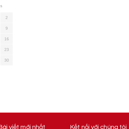
S
2
9
16
23
30
Bài viết mới nhất
Kết nối với chúng tôi