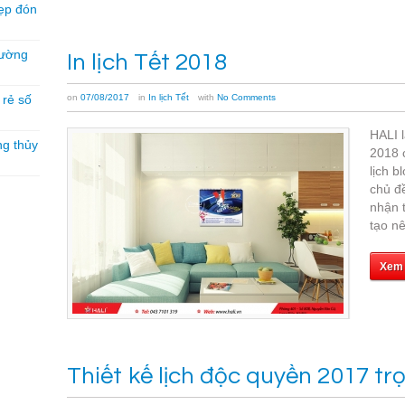
ẹp đón
hường
In lịch Tết 2018
á rẻ số
on
07/08/2017
in
In lịch Tết
with
No Comments
HALI l
ng thủy
2018 c
lịch b
chủ đề
nhận t
tạo nê
Xem
Thiết kế lịch độc quyền 2017 t