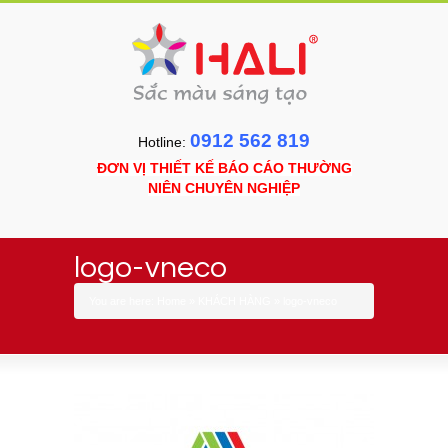
0912 562 819
Hotline:
ĐƠN VỊ THIẾT KẾ BÁO CÁO THƯỜNG
NIÊN CHUYÊN NGHIỆP
logo-vneco
You are here:
Home
»
KHÁCH HÀNG
»
logo-vneco