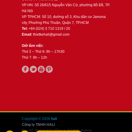
VP HN: Số 26/615 Nguyễn Văn Cừ, phường Bồ Đề, TP.
Hà Nội
VP TPHCM: Số 10, đường số 3, Khu dân cư Jamona
city, Phường Phú Thuận, Quận 7, TP.HCM
Tel:
+84 (024) 3 710 1319 / 20
Email
: thietkehali@gmail.com
Giờ làm việc
:
Thứ 2 – Thứ 6: 8h – 17h30
Thứ 7: 8h – 12h
Copyright © 2026
hali
Công ty TNHH HALI
Địa chỉ: Phòng 401, Tầng 4, Số 80B, đường