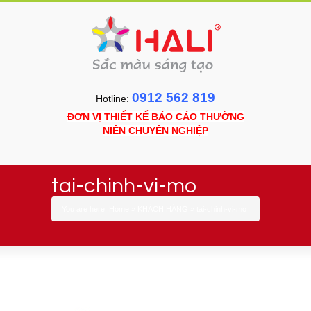
0912 562 819
Hotline:
ĐƠN VỊ THIẾT KẾ BÁO CÁO THƯỜNG
NIÊN CHUYÊN NGHIỆP
tai-chinh-vi-mo
You are here:
Home
»
KHÁCH HÀNG
»
tai-chinh-vi-mo