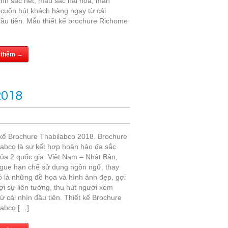
ảnh sắc nét, màu sắc hài hòa, mãn
 cuốn hút khách hàng ngay từ cái
ầu tiên. Mẫu thiết kế brochure Richome
 thêm →
2018
 kế Brochure Thabilabco 2018. Brochure
labco là sự kết hợp hoàn hảo đa sắc
ủa 2 quốc gia Việt Nam – Nhật Bản,
ogue hạn chế sử dụng ngôn ngữ, thay
ó là những đồ họa và hình ảnh đẹp, gợi
i sự liên tưởng, thu hút người xem
ừ cái nhìn đầu tiên. Thiết kế Brochure
labco […]