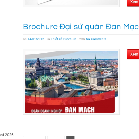
Xem
Brochure Đại sứ quán Đan Mạ
on
14/01/2015
in
Thiết kế Brochure
with
No Comments
Xem
ust 2026