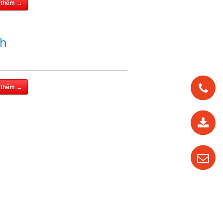
 thêm →
ch
 thêm →
0912
562
819
0987
535
016
04