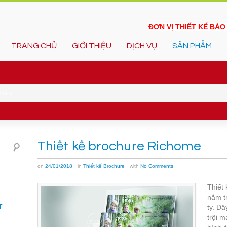
ĐƠN VỊ THIẾT KẾ BÁ
TRANG CHỦ
GIỚI THIỆU
DỊCH VỤ
SẢN PHẨM
chure
Thiết kế brochure Richome
on
24/01/2018
in
Thiết kế Brochure
with
No Comments
Thiế
nằm t
T
ty. Đâ
trội m