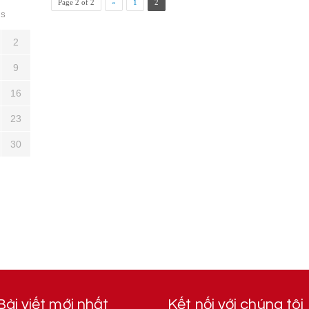
Page 2 of 2
«
1
2
S
2
9
16
23
30
Bài viết mới nhất
Kết nối với chúng tôi