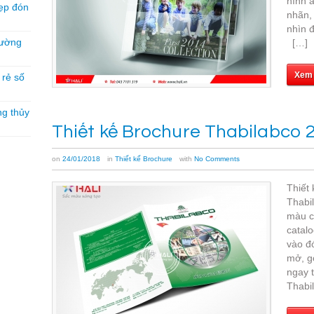
hình 
ẹp đón
nhãn,
nhìn đ
hường
[…]
Xem
á rẻ số
ng thủy
Thiết kế Brochure Thabilabco 
on
24/01/2018
in
Thiết kế Brochure
with
No Comments
Thiết
Thabi
màu c
catal
vào đ
mở, gợ
ngay t
Thabi