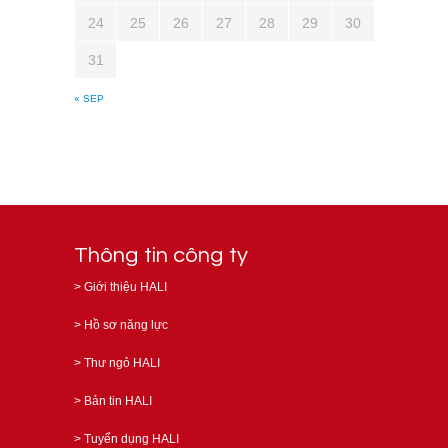
24
25
26
27
28
29
30
31
« SEP
Thông tin công ty
>
Giới thiệu HALI
>
Hồ sơ năng lực
>
Thư ngỏ HALI
>
Bản tin HALI
>
Tuyển dụng HALI