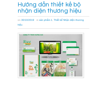
Hướng dẫn thiết kế bộ
nhận diện thương hiệu
on
30/10/2019
in
sản phẩm 1
,
Thiết kế Nhận diện thương
hiệu
Tham
khảo
hướng
dẫn
thiết
kế
bộ
nhận
diện
thương
hiệu
dưới
đây
để
có
cái