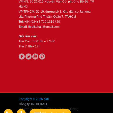
VP HN: Số 26/615 Nguyễn Văn Cừ, phường Bồ Đề, TP.
Hà Nội
VP TPHCM: Số 10, đường số 3, Khu dân cư Jamona
city, Phường Phú Thuận, Quận 7, TP.HCM
Tel:
+84 (024) 3 710 1319 / 20
Email
: thietkehali@gmail.com
Giờ làm việc
:
Thứ 2 – Thứ 6: 8h – 17h30
Thứ 7: 8h – 12h
Copyright © 2026
hali
Công ty TNHH HALI
Địa chỉ: Phòng 401, Tầng 4, Số 80B, đường