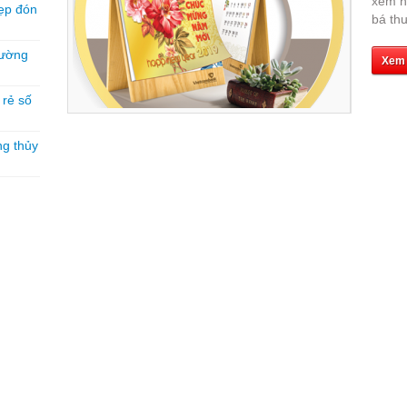
xem n
ẹp đón
bá th
hường
Xem
á rẻ số
ng thủy