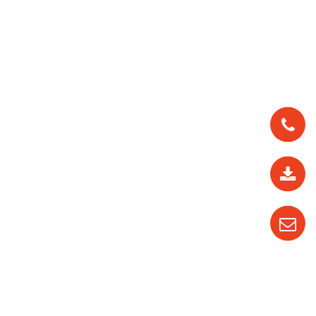
0912
562
819
0987
535
016
04