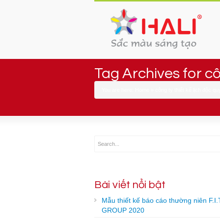
Tag Archives for cô
You are here:
Home
»
công ty thiết kế lịch độc q
Bài viết nổi bật
Mẫu thiết kế báo cáo thường niên F.I.
GROUP 2020