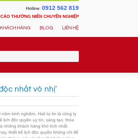
0912 562 819
Hotline:
O CÁO THƯỜNG NIÊN CHUYÊN NGHIỆP
KHÁCH HÀNG
BLOG
LIÊN HỆ
‘độc nhất vô nhị’
 năm kinh nghiệm, Hali tự tin là công ty
kế lịch độc quyền uy tín, sáng tạo, thỏa
ả những khách hàng khó tính nhất.
ay, thiết kế lịch độc quyền không chỉ để