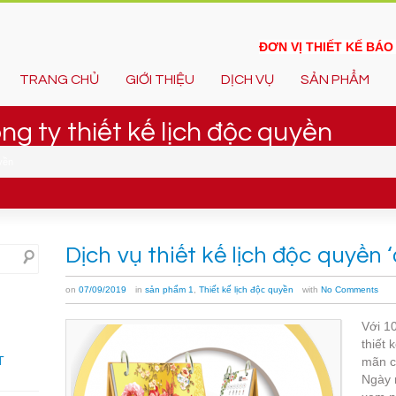
ĐƠN VỊ THIẾT KẾ BÁ
TRANG CHỦ
GIỚI THIỆU
DỊCH VỤ
SẢN PHẨM
ng ty thiết kế lịch độc quyền
uyền
Dịch vụ thiết kế lịch độc quyền 
on
07/09/2019
in
sản phẩm 1
,
Thiết kế lịch độc quyền
with
No Comments
Với 10
thiết 
T
mãn c
Ngày n