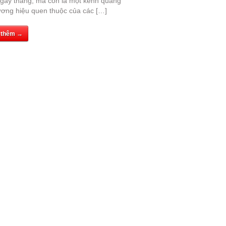
gày tháng, mà còn là một kênh quảng
ương hiệu quen thuộc của các […]
 thêm →