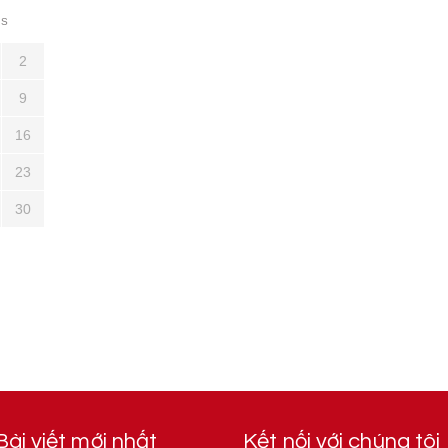
S
2
9
16
23
30
Bài viết mới nhất
Kết nối với chúng tôi