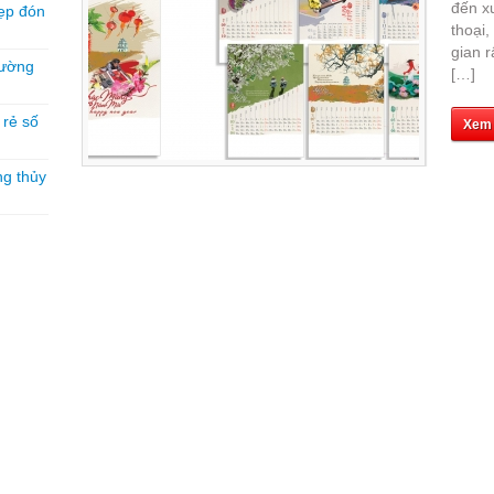
đến x
ẹp đón
thoại,
gian r
hường
[…]
á rẻ số
Xem
ng thủy