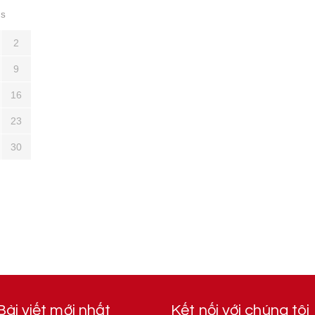
S
2
9
16
23
30
Bài viết mới nhất
Kết nối với chúng tôi