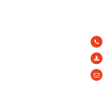
0912
562
819
0987
535
016
04