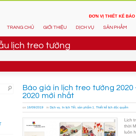
ĐƠN VỊ THIẾT KẾ BÁ
TRANG CHỦ
GIỚI THIỆU
DỊCH VỤ
SẢN PHẨM
ẫu lịch treo tường
Báo giá in lịch treo tường 2020
2020 mới nhất
on
16/09/2019
in
Dịch vụ
,
In lịch Tết
,
sản phẩm 1
,
Thiết kế lịch độc quyền
Lịch t
T
thời M
luôn h