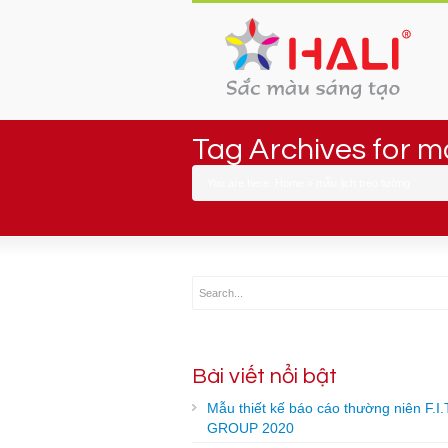
Tag Archives for m
You are here:
Home
»
mẫu lịch treo tường
Bài viết nổi bật
Mẫu thiết kế báo cáo thường niên F.I.
GROUP 2020