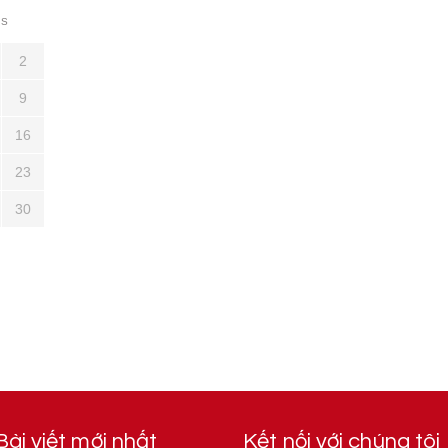
S
2
9
16
23
30
Bài viết mới nhất
Kết nối với chúng tôi