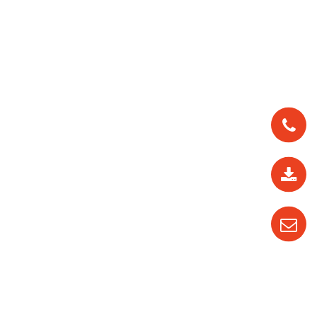
0912
562
819
0987
535
016
04