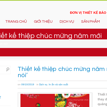
ĐƠN VỊ THIẾT KẾ BÁ
TRANG CHỦ
GIỚI THIỆU
DỊCH VỤ
SẢN PHẨM
hiết kế thiệp chúc mừng năm mới
năm mới
Thiết kế thiệp chúc mừng năm 
nói’
on
09/10/2019
in
Dịch vụ
,
In ấn và sản xuất
Thiết
T
thay d
quảng 