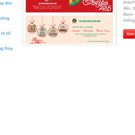
khách 
ẹp đón
đến, t
được 
hường
Giống
á rẻ số
Xem
ng thủy