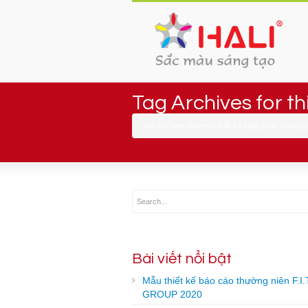
Tag Archives for t
You are here:
Home
»
thiết kế thiệp chúc mừng 
Bài viết nổi bật
Mẫu thiết kế báo cáo thường niên F.I.
GROUP 2020