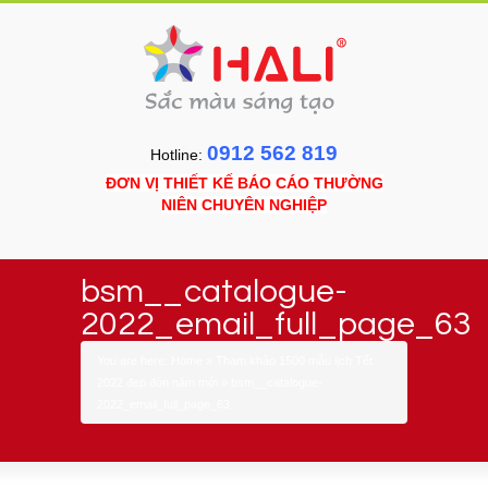
0912 562 819
Hotline:
ĐƠN VỊ THIẾT KẾ BÁO CÁO THƯỜNG
NIÊN CHUYÊN NGHIỆP
bsm__catalogue-
2022_email_full_page_63
You are here:
Home
»
Tham khảo 1500 mẫu lịch Tết
2022 đẹp đón năm mới
»
bsm__catalogue-
2022_email_full_page_63