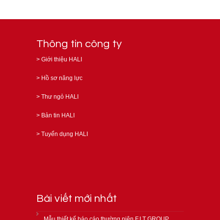
Thông tin công ty
>
Giới thiệu HALI
>
Hồ sơ năng lực
>
Thư ngỏ HALI
>
Bản tin HALI
>
Tuyển dụng HALI
Bài viết mới nhất
Mẫu thiết kế báo cáo thường niên F.I.T GROUP