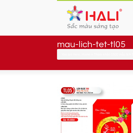
mau-lich-tet-tl05
You are here:
Home
»
Tham khảo 1500 mẫu lịch 