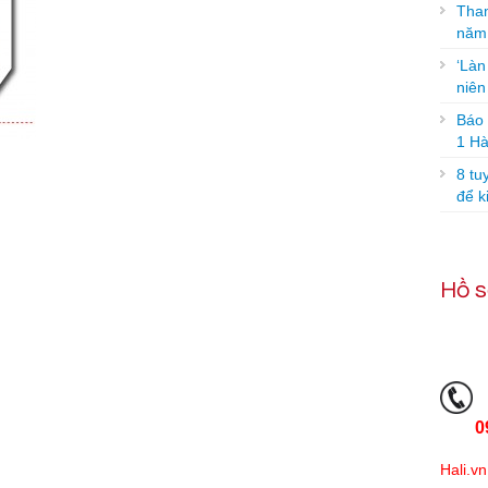
Tham
năm
‘Làn
niê
Báo g
1 Hà
8 tu
để k
Hồ s
0
Hali.vn