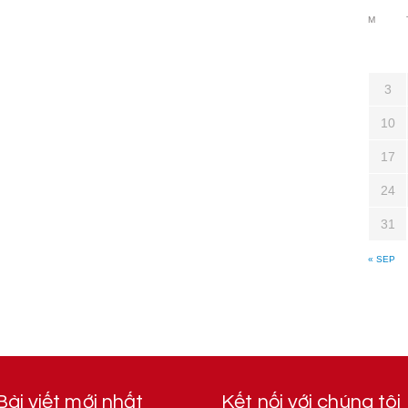
M
3
10
17
24
31
« SEP
Bài viết mới nhất
Kết nối với chúng tôi