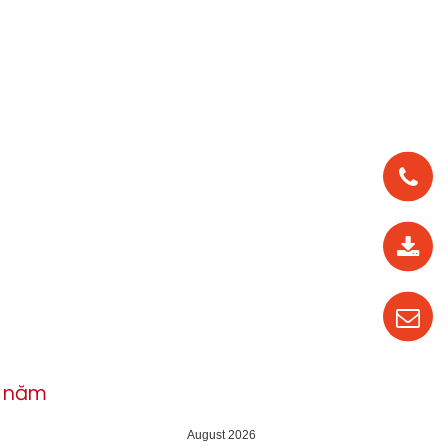
0912
562
819
0987
535
016
h năm
04
August 2026