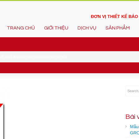
ĐƠN VỊ THIẾT KẾ BÁ
TRANG CHỦ
GIỚI THIỆU
DỊCH VỤ
SẢN PHẨM
Tết 2022 đẹp đón năm mới
»
mau-lich-tet-tl05
Bài 
Mẫu 
GRO