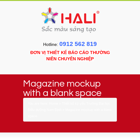
0912 562 819
Hotline:
ĐƠN VỊ THIẾT KẾ BÁO CÁO THƯỜNG
NIÊN CHUYÊN NGHIỆP
Magazine mockup
with a blank space
You are here:
Home
»
Thiết kế kỷ yếu Trường Đại học
Điều dưỡng Nam Định
»
Magazine mockup with a blank
space