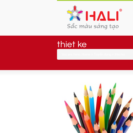
thiet ke
You are here:
Home
»
Tuyển dụng
»
thiet ke