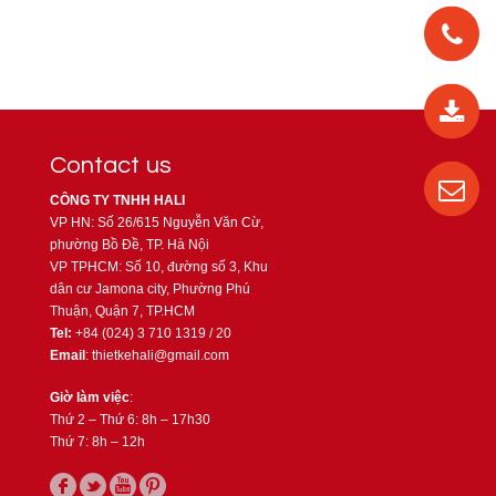
0912
562
819
Contact us
0987
CÔNG TY TNHH HALI
535
VP HN: Số 26/615 Nguyễn Văn Cừ,
016
phường Bồ Đề, TP. Hà Nội
VP TPHCM: Số 10, đường số 3, Khu
dân cư Jamona city, Phường Phú
Thuận, Quận 7, TP.HCM
04
Tel:
+84 (024) 3 710 1319 / 20
3710
Email
: thietkehali@gmail.com
1321
Giờ làm việc
:
Thứ 2 – Thứ 6: 8h – 17h30
Thứ 7: 8h – 12h