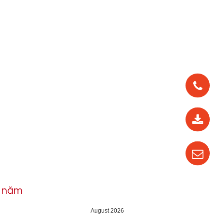
0912
562
819
0987
535
016
h năm
04
August 2026