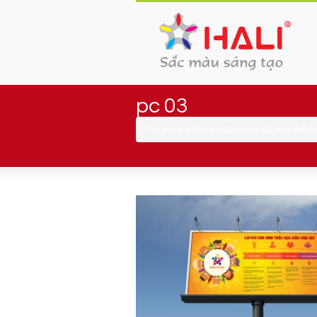
pc 03
You are here:
Home
»
10 nguyên tắc vàng thiết kế