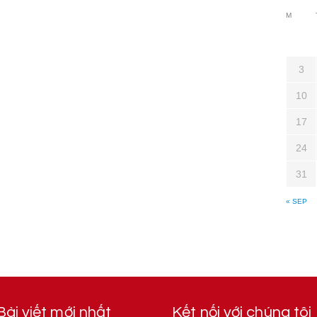
M
3
10
17
24
31
« SEP
Bài viết mới nhất
Kết nối với chúng tôi