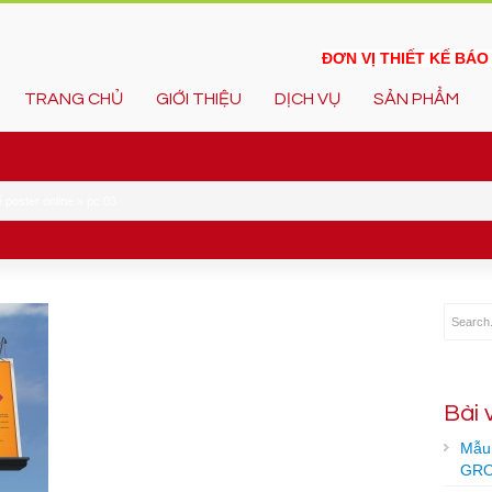
ĐƠN VỊ THIẾT KẾ BÁ
TRANG CHỦ
GIỚI THIỆU
DỊCH VỤ
SẢN PHẨM
 poster online
»
pc 03
Bài 
Mẫu 
GRO