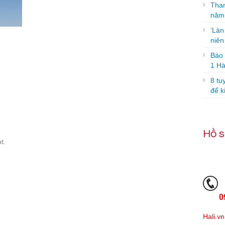
Tham
năm
‘Làn
niê
Báo g
1 Hà
8 tu
để k
Hồ s
t.
0
Hali.vn