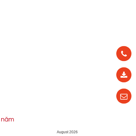
0912
562
819
0987
535
016
h năm
04
August 2026