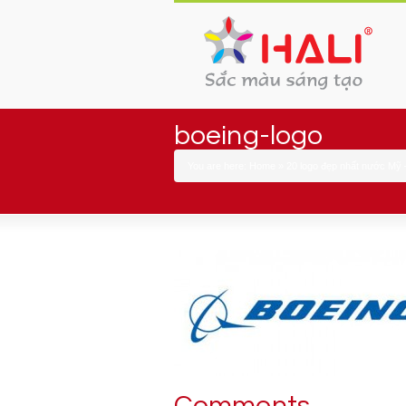
boeing-logo
You are here:
Home
»
20 logo đẹp nhất nước Mỹ –
Comments