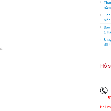
Tham
năm
‘Làn
niê
Báo g
1 Hà
8 tu
để k
t.
Hồ s
0
Hali.vn