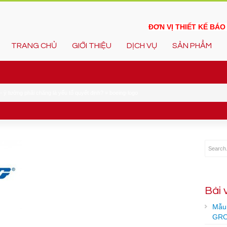
ĐƠN VỊ THIẾT KẾ BÁ
TRANG CHỦ
GIỚI THIỆU
DỊCH VỤ
SẢN PHẨM
 ý tưởng phải chăng là yếu tố quyết định?
»
boeing-logo
Bài 
Mẫu 
GRO