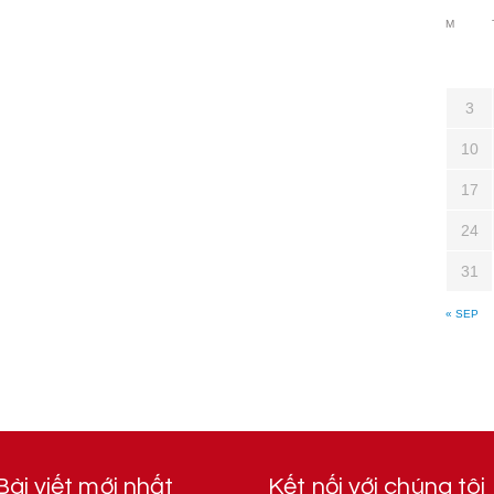
M
3
10
17
24
31
« SEP
Bài viết mới nhất
Kết nối với chúng tôi