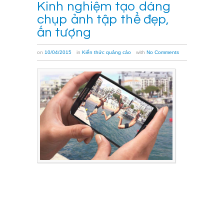
Kinh nghiệm tạo dáng
chụp ảnh tập thể đẹp,
ấn tượng
on
10/04/2015
in
Kiến thức quảng cáo
with
No Comments
Tạo
dáng
chụp
ảnh
tập
thể
hay
chụp
ảnh
kỷ
yếu
sẽ
tạo
ra
những
bức