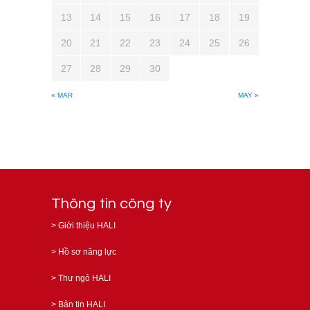
13
14
15
16
17
18
19
20
21
22
23
24
25
26
27
28
29
30
« MAR
MAY »
Thông tin công ty
>
Giới thiệu HALI
>
Hồ sơ năng lực
>
Thư ngỏ HALI
>
Bản tin HALI