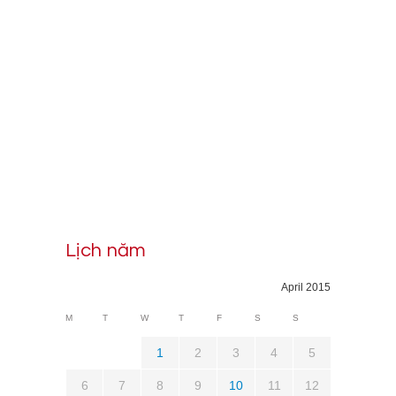
Lịch năm
April 2015
M
T
W
T
F
S
S
1
2
3
4
5
6
7
8
9
10
11
12