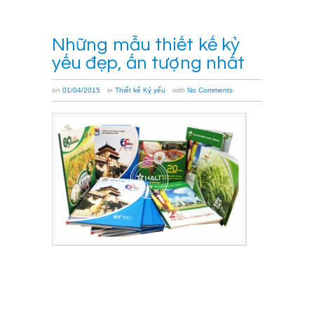
Những mẫu thiết kế kỷ
yếu đẹp, ấn tượng nhất
on
01/04/2015
in
Thiết kế Kỷ yếu
with
No Comments
Công
ty
TNHH
HALI
xin
gửi
tới
Quý
khách
hàng
bộ
sưu
tập
mẫu