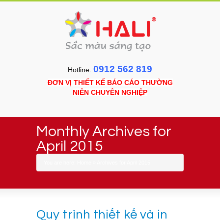
0912 562 819
Hotline:
ĐƠN VỊ THIẾT KẾ BÁO CÁO THƯỜNG
NIÊN CHUYÊN NGHIỆP
Monthly Archives for
April 2015
You are here:
Home
»
Archives for April 2015
Quy trình thiết kế và in