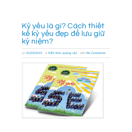
→
Kỷ yếu là gì? Cách thiết
kế kỷ yếu đẹp để lưu giữ
kỷ niệm?
on
01/04/2015
in
Kiến thức quảng cáo
with
No Comments
Kỷ
yếu
là
gì?
Kỷ
yếu
là
một
ấn
phẩm
ghi
lại