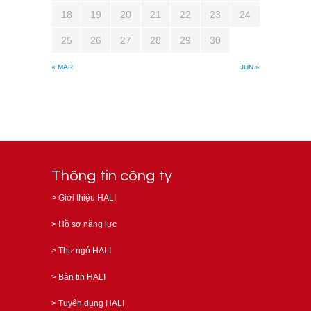
18
19
20
21
22
23
24
25
26
27
28
29
30
« MAR
JUN »
Thông tin công ty
>
Giới thiệu HALI
>
Hồ sơ năng lực
>
Thư ngỏ HALI
>
Bản tin HALI
>
Tuyển dụng HALI