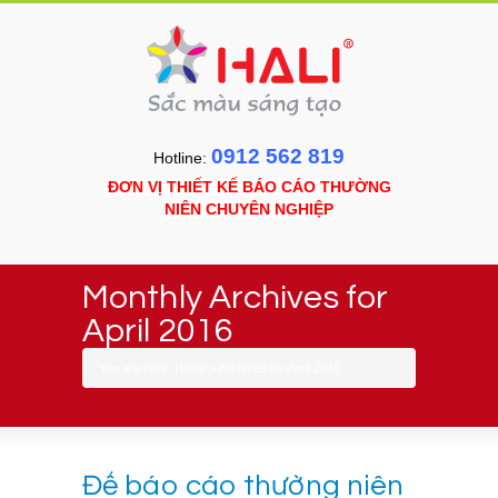
0912 562 819
Hotline:
ĐƠN VỊ THIẾT KẾ BÁO CÁO THƯỜNG
NIÊN CHUYÊN NGHIỆP
Monthly Archives for
April 2016
You are here:
Home
»
Archives for April 2016
Để báo cáo thường niên