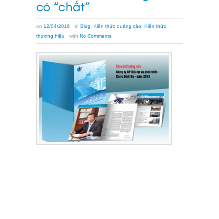
có “chất”
on
12/04/2016
in
Blog
,
Kiến thức quảng cáo
,
Kiến thức
thương hiệu
with
No Comments
Sau
khi
kết
thúc
năm
tài
chính,
các
công
ty
cổ
phần
phát
hành
báo
cáo
thường