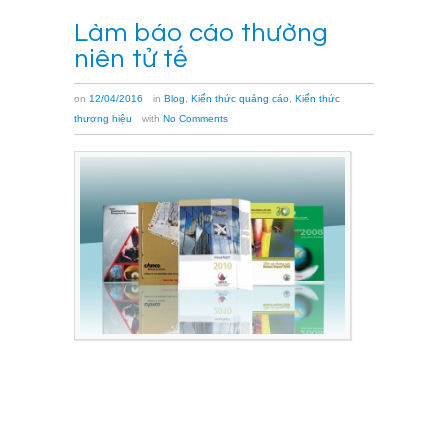
Làm báo cáo thường
niên tử tế
on
12/04/2016
in
Blog
,
Kiến thức quảng cáo
,
Kiến thức
thương hiệu
with
No Comments
(ĐTCK) Cu
bình
chọn
Báo
cáo
thường
niên
2016
(BCTN)
được
khởi
động
vào
ngày
19/1,