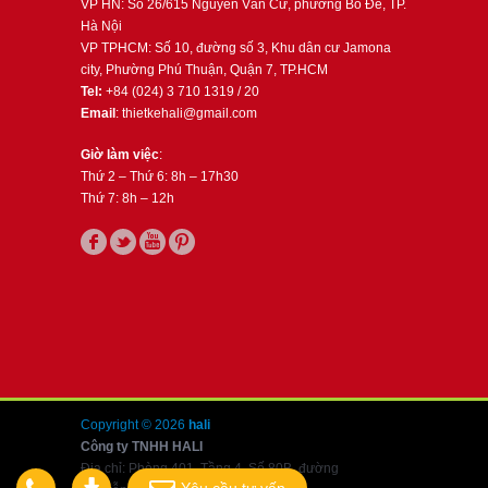
VP HN: Số 26/615 Nguyễn Văn Cừ, phường Bồ Đề, TP.
Hà Nội
VP TPHCM: Số 10, đường số 3, Khu dân cư Jamona
city, Phường Phú Thuận, Quận 7, TP.HCM
Tel:
+84 (024) 3 710 1319 / 20
Email
: thietkehali@gmail.com
Giờ làm việc
:
Thứ 2 – Thứ 6: 8h – 17h30
Thứ 7: 8h – 12h
Copyright © 2026
hali
Công ty TNHH HALI
Địa chỉ: Phòng 401, Tầng 4, Số 80B, đường