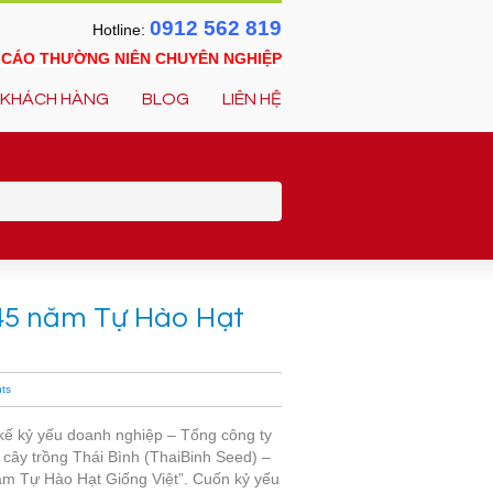
0912 562 819
Hotline:
O CÁO THƯỜNG NIÊN CHUYÊN NGHIỆP
KHÁCH HÀNG
BLOG
LIÊN HỆ
p “45 năm Tự Hào Hạt
ts
 kế kỷ yếu doanh nghiệp – Tổng công ty
 cây trồng Thái Bình (ThaiBinh Seed) –
m Tự Hào Hạt Giống Việt”. Cuốn kỷ yếu