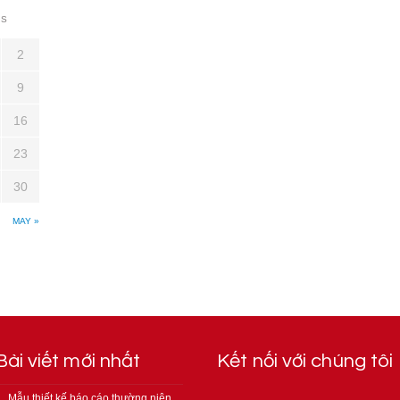
S
2
9
16
23
30
MAY »
Bài viết mới nhất
Kết nối với chúng tôi
Mẫu thiết kế báo cáo thường niên