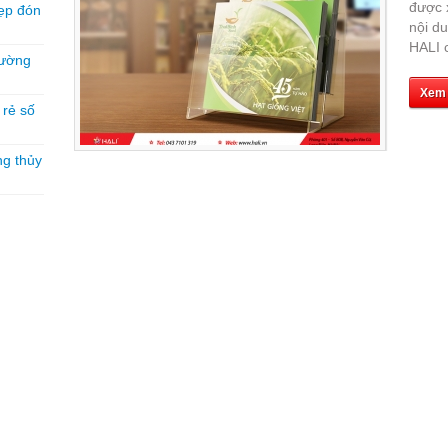
được 
ẹp đón
nội du
HALI c
hường
Xem
á rẻ số
ng thủy