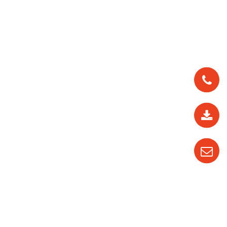
0912
562
819
0987
535
016
04
3710