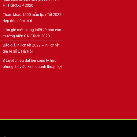
F.I.T GROUP 2020
Tham khảo 1500 mẫu lịch Tết 2022
đẹp đón năm mới
‘Làn gió mới’ trong thiết kế báo cáo
thường niên CNCTech 2020
Báo giá in lịch tết 2022 – In lịch tết
giá rẻ số 1 Hà Nội
8 tuyệt chiêu đặt tên công ty hợp
phong thủy để kinh doanh thuận lợi