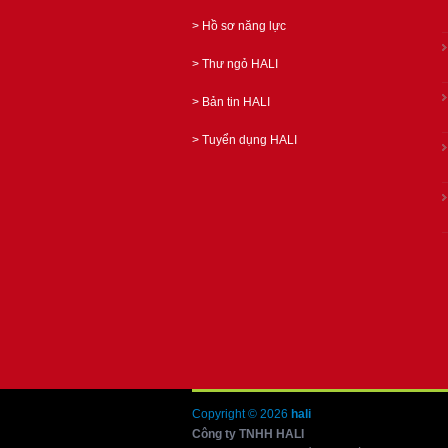
>
Hồ sơ năng lực
>
Thư ngỏ HALI
>
Bản tin HALI
>
Tuyển dụng HALI
Copyright © 2026
hali
Công ty TNHH HALI