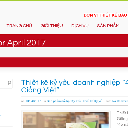
ĐƠN VỊ THIẾT KẾ BÁ
TRANG CHỦ
GIỚI THIỆU
DỊCH VỤ
SẢN PHẨM
r April 2017
Thiết kế kỷ yếu doanh nghiệ
Giống Việt”
on
13/04/2017
in
Sản phẩm nổi bật Kỷ Yếu
,
Thiết kế Kỷ yếu
with
No Commen
Thiết
T
Giống
“45 nă