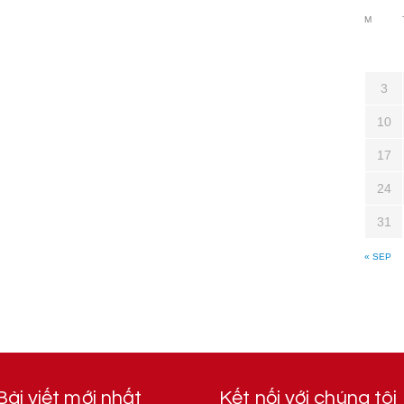
M
3
10
17
24
31
« SEP
Bài viết mới nhất
Kết nối với chúng tôi