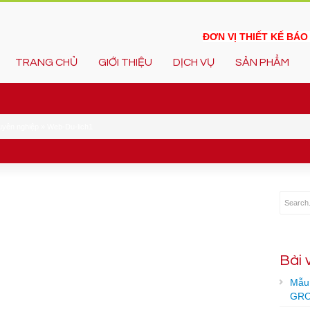
ĐƠN VỊ THIẾT KẾ BÁ
TRANG CHỦ
GIỚI THIỆU
DỊCH VỤ
SẢN PHẨM
huyên nghiệp
»
Web-Du-lich1
Bài 
Mẫu 
GRO