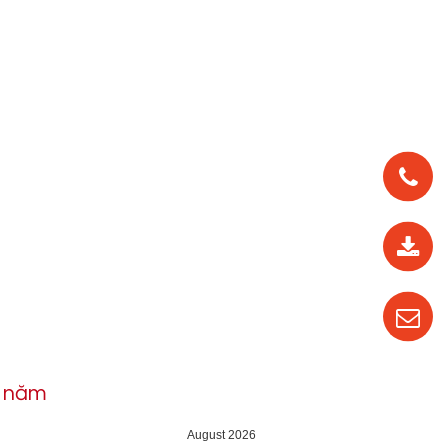
0912
562
819
0987
535
016
h năm
04
August 2026