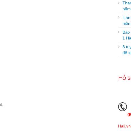
Tham
năm
‘Làn
niê
Báo g
1 Hà
8 tu
để k
Hồ s
t.
0
Hali.vn