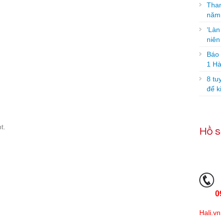
Tham
năm
‘Làn
niê
Báo g
1 Hà
8 tu
để k
t.
Hồ s
0
Hali.vn