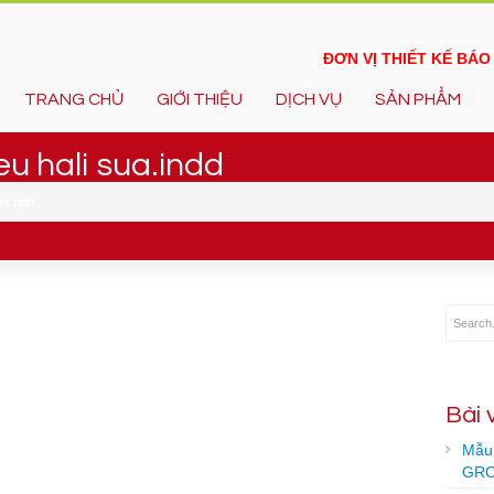
ĐƠN VỊ THIẾT KẾ BÁ
TRANG CHỦ
GIỚI THIỆU
DỊCH VỤ
SẢN PHẨM
eu hali sua.indd
ua.indd
Bài 
Mẫu 
GRO