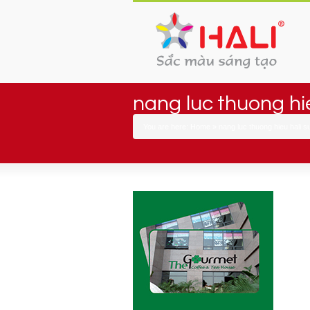
nang luc thuong hi
You are here:
Home
»
nang luc thuong hieu hali s