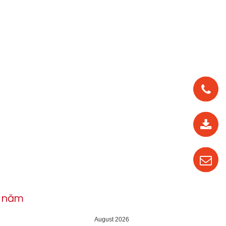
0912
562
819
0987
535
016
h năm
04
August 2026