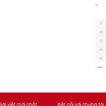
M
3
10
17
24
31
« SEP
Bài viết mới nhất
Kết nối với chúng tôi