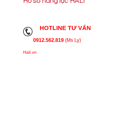
Hồ sơ năng lực HALI
HOTLINE TƯ VẤN
0912.562.819
(Ms Ly)
Hali.vn