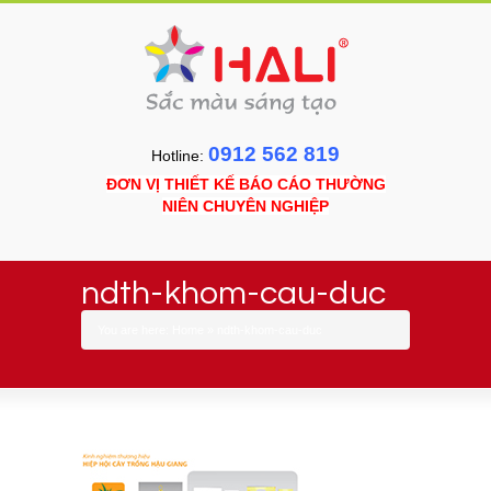
0912 562 819
Hotline:
ĐƠN VỊ THIẾT KẾ BÁO CÁO THƯỜNG
NIÊN CHUYÊN NGHIỆP
ndth-khom-cau-duc
You are here:
Home
»
ndth-khom-cau-duc