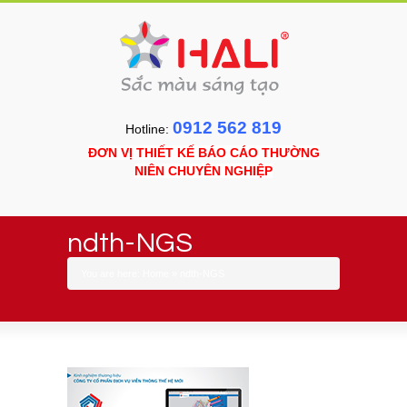
0912 562 819
Hotline:
ĐƠN VỊ THIẾT KẾ BÁO CÁO THƯỜNG
NIÊN CHUYÊN NGHIỆP
ndth-NGS
You are here:
Home
»
ndth-NGS