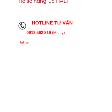
Hồ sơ năng lực HALI
HOTLINE TƯ VẤN
0912.562.819
(Ms Ly)
Hali.vn