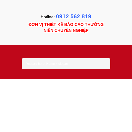
0912 562 819
Hotline:
ĐƠN VỊ THIẾT KẾ BÁO CÁO THƯỜNG
NIÊN CHUYÊN NGHIỆP
slogan
You are here:
Home
»
slogan