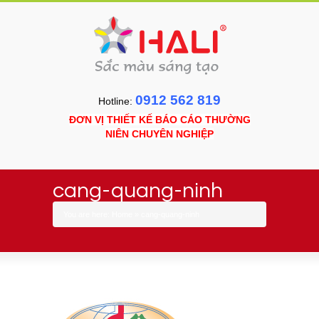
0912 562 819
Hotline:
ĐƠN VỊ THIẾT KẾ BÁO CÁO THƯỜNG
NIÊN CHUYÊN NGHIỆP
cang-quang-ninh
You are here:
Home
»
cang-quang-ninh