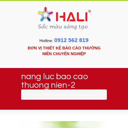
0912 562 819
Hotline:
ĐƠN VỊ THIẾT KẾ BÁO CÁO THƯỜNG
NIÊN CHUYÊN NGHIỆP
nang luc bao cao
thuong nien-2
You are here:
Home
»
nang luc bao cao thuong nien-2