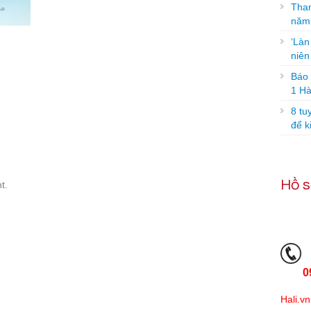
Tham
năm
‘Làn
niê
Báo g
1 Hà
8 tu
để k
Hồ s
t.
0
Hali.vn