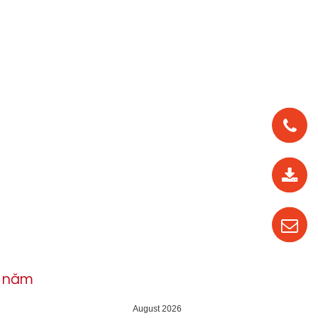
0912
562
819
0987
535
016
h năm
04
August 2026