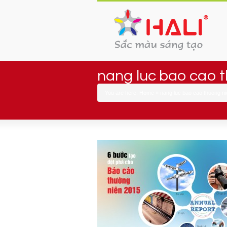
nang luc bao cao 
You are here:
Home
»
nang luc bao cao thuong ni