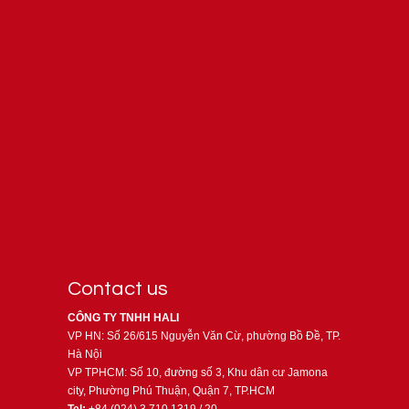
Contact us
CÔNG TY TNHH HALI
VP HN: Số 26/615 Nguyễn Văn Cừ, phường Bồ Đề, TP.
Hà Nội
VP TPHCM: Số 10, đường số 3, Khu dân cư Jamona
city, Phường Phú Thuận, Quận 7, TP.HCM
Tel:
+84 (024) 3 710 1319 / 20