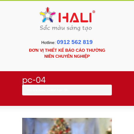
0912 562 819
Hotline:
ĐƠN VỊ THIẾT KẾ BÁO CÁO THƯỜNG
NIÊN CHUYÊN NGHIỆP
pc-04
You are here:
Home
»
pc-04