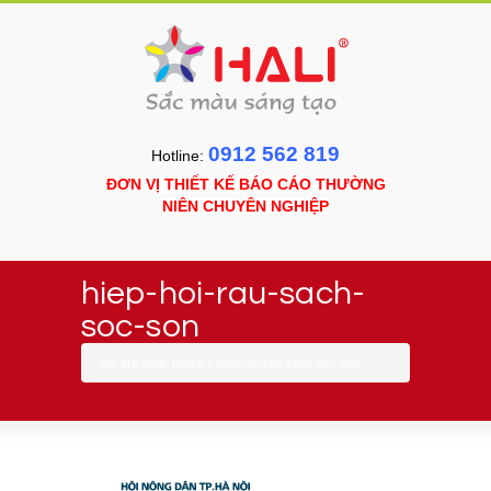
0912 562 819
Hotline:
ĐƠN VỊ THIẾT KẾ BÁO CÁO THƯỜNG
NIÊN CHUYÊN NGHIỆP
hiep-hoi-rau-sach-
soc-son
You are here:
Home
»
hiep-hoi-rau-sach-soc-son