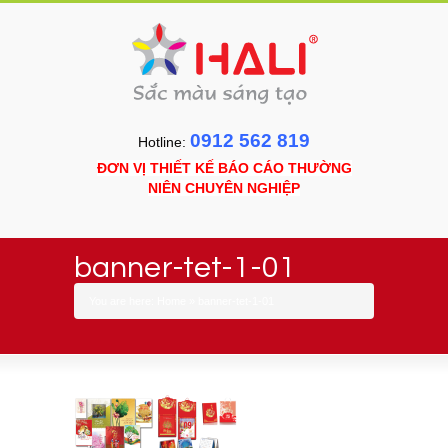
0912 562 819
Hotline:
ĐƠN VỊ THIẾT KẾ BÁO CÁO THƯỜNG
NIÊN CHUYÊN NGHIỆP
banner-tet-1-01
You are here:
Home
»
banner-tet-1-01