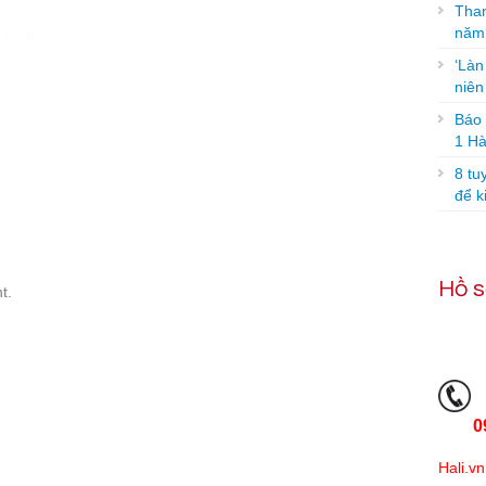
Tham
năm
‘Làn
niê
Báo g
1 Hà
8 tu
để k
Hồ s
t.
0
Hali.vn