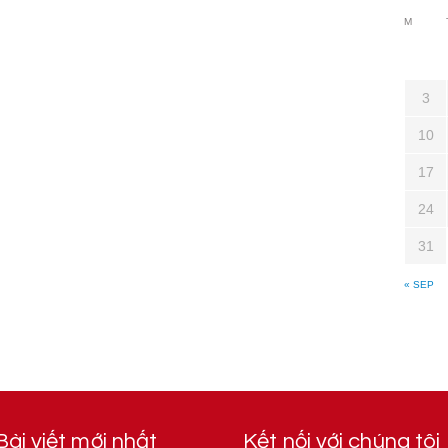
M
3
10
17
24
31
« SEP
Bài viết mới nhất
Kết nối với chúng tôi