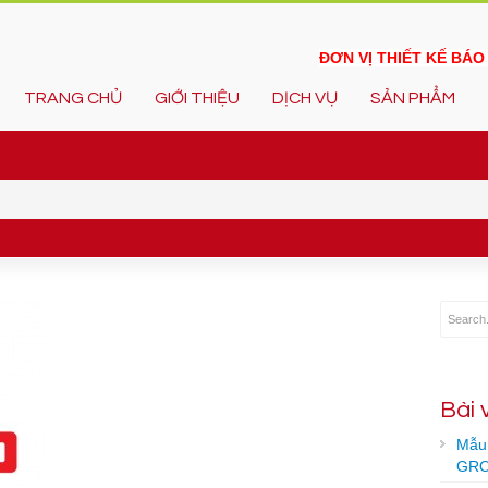
ĐƠN VỊ THIẾT KẾ BÁ
TRANG CHỦ
GIỚI THIỆU
DỊCH VỤ
SẢN PHẨM
Bài 
Mẫu 
GRO