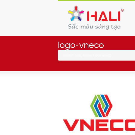
logo-vneco
You are here:
Home
»
logo-vneco