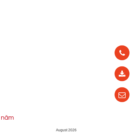
0912
562
819
0987
535
016
h năm
04
August 2026