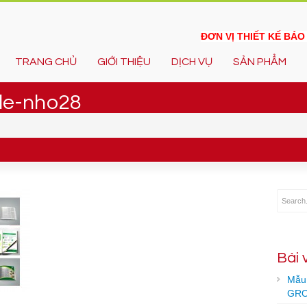
ĐƠN VỊ THIẾT KẾ BÁ
TRANG CHỦ
GIỚI THIỆU
DỊCH VỤ
SẢN PHẨM
ile-nho28
Bài 
Mẫu 
GRO