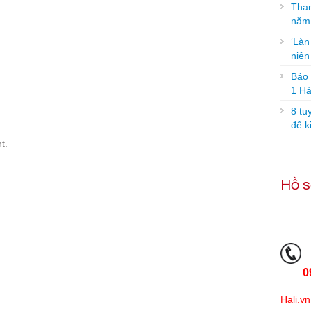
Tham
năm
‘Làn
niê
Báo g
1 Hà
8 tu
để k
t.
Hồ s
0
Hali.vn