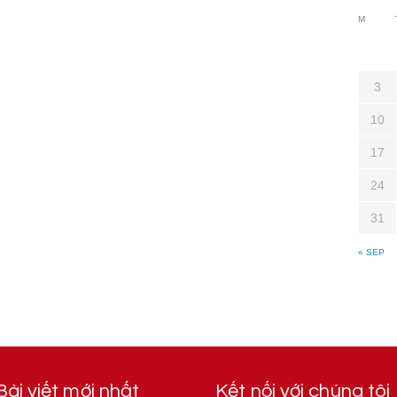
M
3
10
17
24
31
« SEP
Bài viết mới nhất
Kết nối với chúng tôi