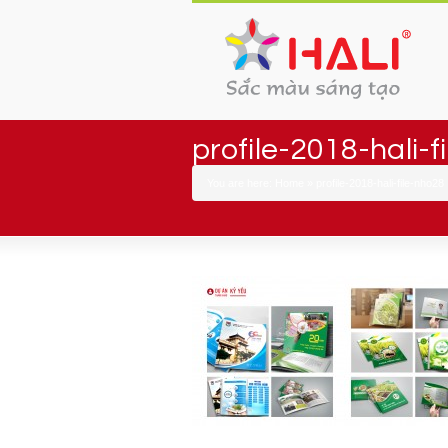
profile-2018-hali-f
You are here:
Home
»
profile-2018-hali-file-nho28