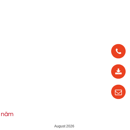
0912
562
819
0987
535
016
h năm
04
August 2026