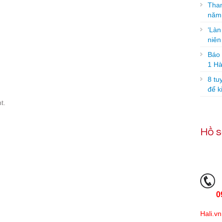
Tham
năm
‘Làn
niê
Báo g
1 Hà
8 tu
để k
t.
Hồ s
0
Hali.vn