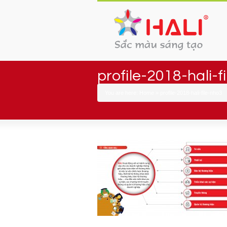
profile-2018-hali-f
You are here:
Home
»
profile-2018-hali-file-nho3