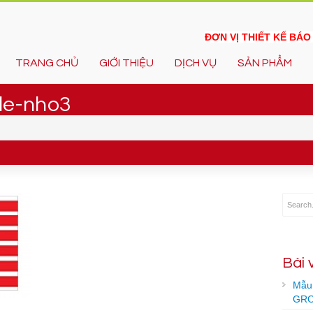
ĐƠN VỊ THIẾT KẾ BÁ
TRANG CHỦ
GIỚI THIỆU
DỊCH VỤ
SẢN PHẨM
ile-nho3
Bài 
Mẫu 
GRO