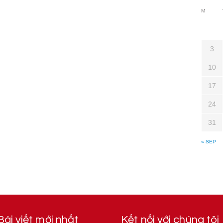
M
3
10
17
24
31
« SEP
Bài viết mới nhất
Kết nối với chúng tôi