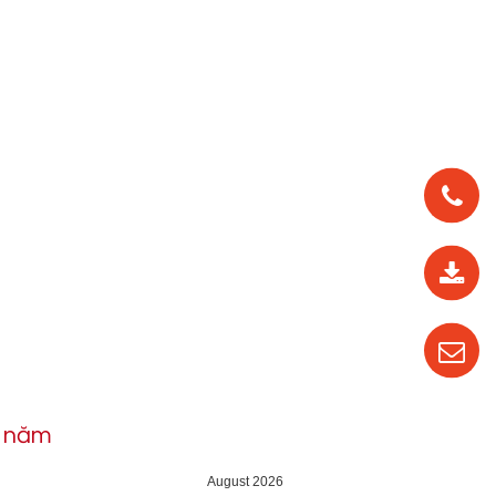
0912
562
819
0987
535
016
h năm
04
August 2026