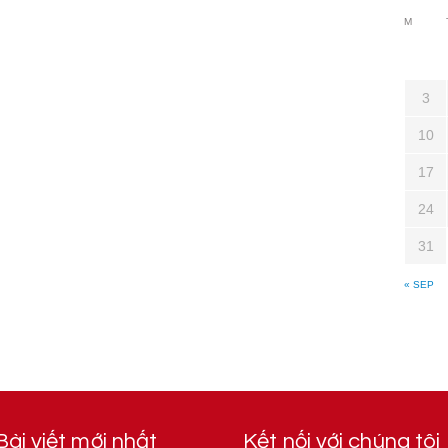
M
3
10
17
24
31
« SEP
Bài viết mới nhất
Kết nối với chúng tôi