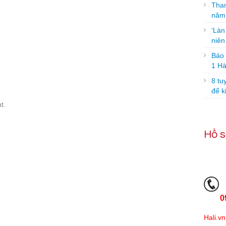
Tham
năm
‘Làn
niê
Báo g
1 Hà
8 tu
để k
t.
Hồ s
0
Hali.vn