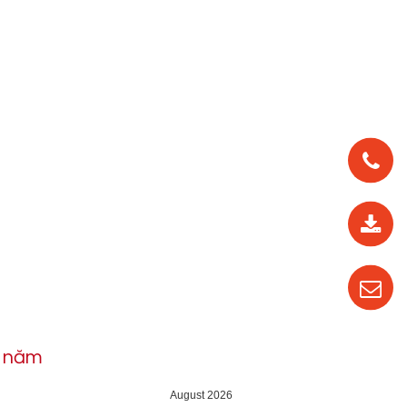
0912
562
819
0987
535
016
h năm
04
August 2026