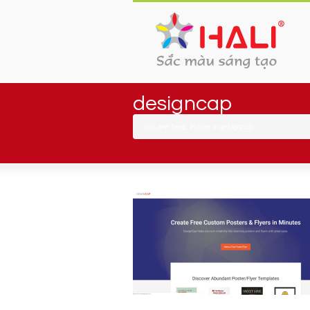
designcap
You are here:
Home
»
designcap