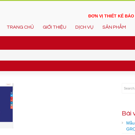
ĐƠN VỊ THIẾT KẾ BÁ
TRANG CHỦ
GIỚI THIỆU
DỊCH VỤ
SẢN PHẨM
Bài 
Mẫu 
GRO