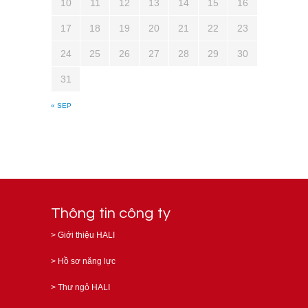
10
11
12
13
14
15
16
17
18
19
20
21
22
23
24
25
26
27
28
29
30
31
« SEP
Thông tin công ty
>
Giới thiệu HALI
>
Hồ sơ năng lực
>
Thư ngỏ HALI