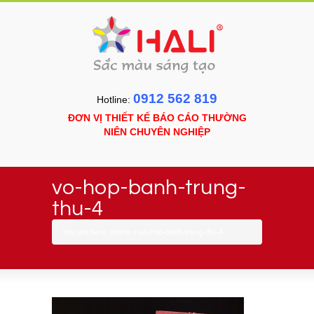
0912 562 819
Hotline:
ĐƠN VỊ THIẾT KẾ BÁO CÁO THƯỜNG
NIÊN CHUYÊN NGHIỆP
vo-hop-banh-trung-
thu-4
You are here:
Home
»
vo-hop-banh-trung-thu-4