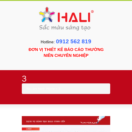
0912 562 819
Hotline:
ĐƠN VỊ THIẾT KẾ BÁO CÁO THƯỜNG
NIÊN CHUYÊN NGHIỆP
3
You are here:
Home
»
3