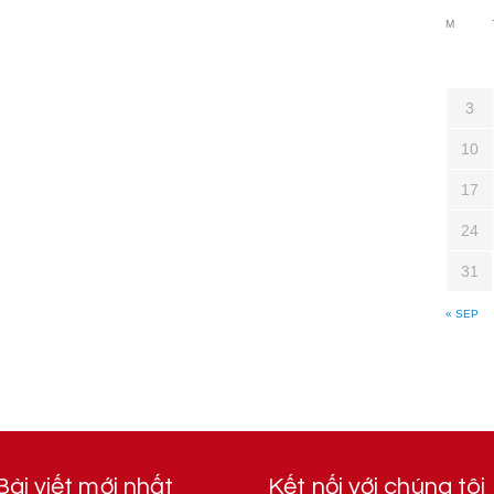
M
3
10
17
24
31
« SEP
Bài viết mới nhất
Kết nối với chúng tôi