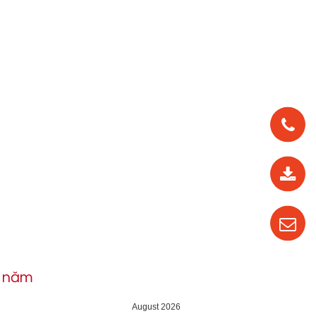
0912
562
819
0987
535
016
h năm
04
August 2026