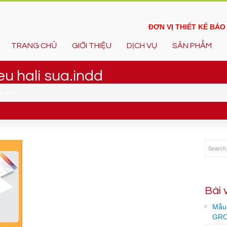
ĐƠN VỊ THIẾT KẾ BÁ
TRANG CHỦ
GIỚI THIỆU
DỊCH VỤ
SẢN PHẨM
eu hali sua.indd
ua.indd
Bài 
Mẫu 
GRO