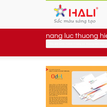
nang luc thuong hi
You are here:
Home
»
nang luc thuong hieu hali s