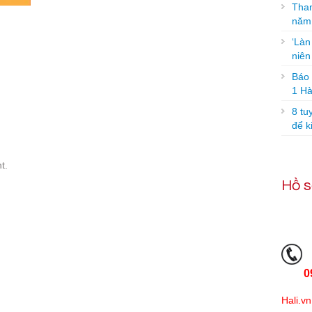
Tham
năm
‘Làn
niê
Báo g
1 Hà
8 tu
để k
t.
Hồ s
0
Hali.vn