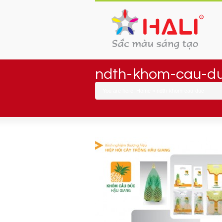
ndth-khom-cau-d
You are here:
Home
»
ndth-khom-cau-duc