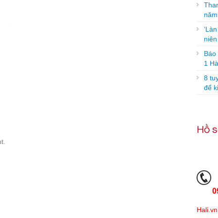
Tham
năm
‘Làn
niê
Báo g
1 Hà
8 tu
để k
Hồ s
t.
0
Hali.vn