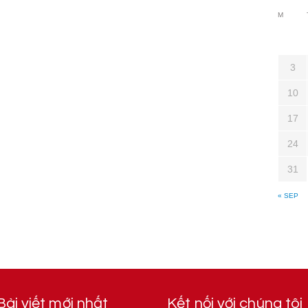
M
3
10
17
24
31
« SEP
Bài viết mới nhất
Kết nối với chúng tôi