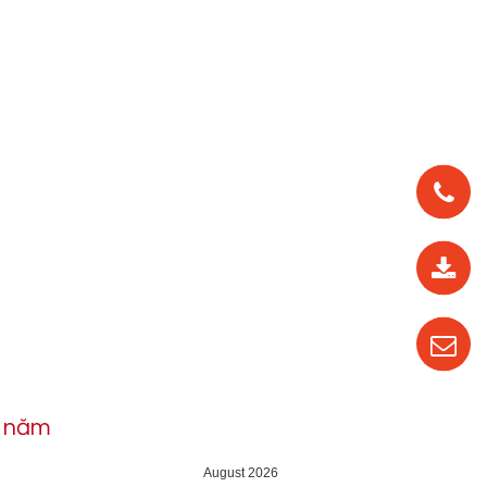
0912
562
819
0987
535
016
h năm
04
August 2026