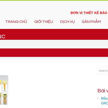
ĐƠN VỊ THIẾT KẾ BÁ
TRANG CHỦ
GIỚI THIỆU
DỊCH VỤ
SẢN PHẨM
uc
Bài 
Mẫu 
GRO