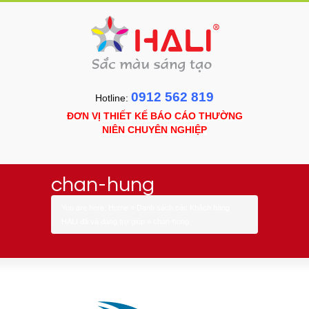
0912 562 819
Hotline:
ĐƠN VỊ THIẾT KẾ BÁO CÁO THƯỜNG
NIÊN CHUYÊN NGHIỆP
chan-hung
You are here:
Home
»
Danh sách các Khách hàng
HALI đã và đang trợ giúp
»
chan-hung