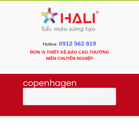
0912 562 819
Hotline:
ĐƠN VỊ THIẾT KẾ BÁO CÁO THƯỜNG
NIÊN CHUYÊN NGHIỆP
copenhagen
You are here:
Home
»
Danh sách các Khách hàng
HALI đã và đang trợ giúp
»
copenhagen