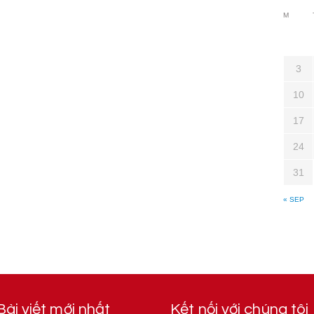
M
3
10
17
24
31
« SEP
Bài viết mới nhất
Kết nối với chúng tôi