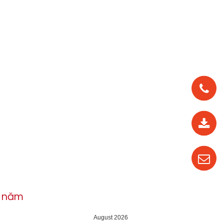
0912
562
819
0987
535
016
h năm
04
August 2026