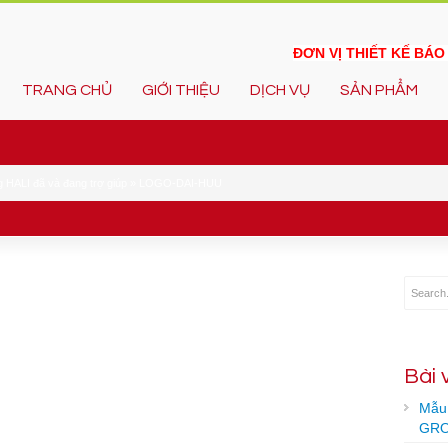
ĐƠN VỊ THIẾT KẾ BÁ
TRANG CHỦ
GIỚI THIỆU
DỊCH VỤ
SẢN PHẨM
 HALI đã và đang trợ giúp
»
LOGO-DAI-HUU
Bài 
Mẫu 
GRO