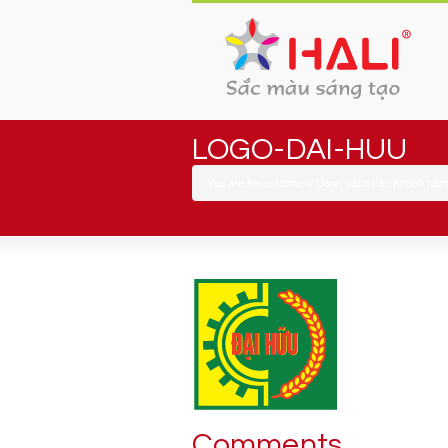
LOGO-DAI-HUU
You are here:
Home
»
Danh sách các Khách hàng
Comments