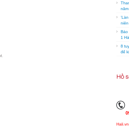
Tham
năm
‘Làn
niê
Báo g
1 Hà
8 tu
để k
t.
Hồ s
0
Hali.vn